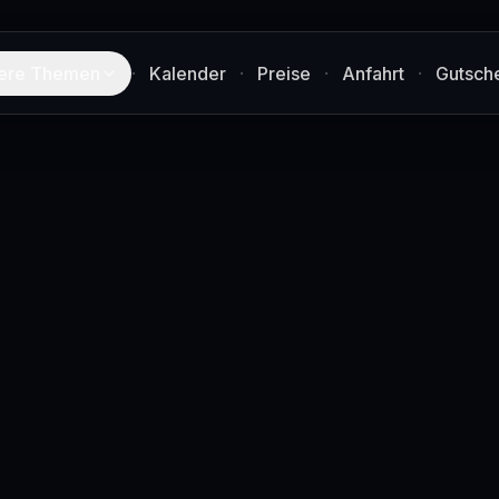
ere Themen
·
Kalender
·
Preise
·
Anfahrt
·
Gutsch