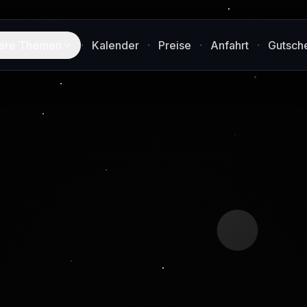
ere Themen
·
Kalender
·
Preise
·
Anfahrt
·
Gutsch